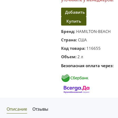
Добавить
Купить
в
корзину
в один
Бренд:
HAMILTON-BEACH
клик
Страна:
США
Код товара:
116655
Объем:
2 л
Безопасная оплата через:
Описание
Отзывы