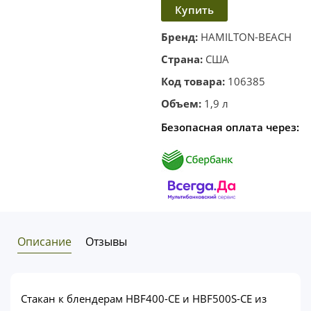
Купить
в
корзину
в один
Бренд:
HAMILTON-BEACH
клик
Страна:
США
Код товара:
106385
Объем:
1,9 л
Безопасная оплата через:
Описание
Отзывы
Стакан к блендерам HBF400-CE и HBF500S-CE из