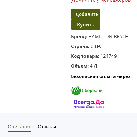
Добавить
Купить
в
корзину
в один
Бренд:
HAMILTON-BEACH
клик
Страна:
США
Код товара:
124749
Объем:
4 Л
Безопасная оплата через:
Описание
Отзывы