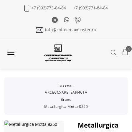
+7 (903)773-84-84
+7 (903)771-84-84
Telegram
Whatsapp
Viber
info@coffeemaxmaster.ru
0
Search
Offcanvas
Menu
Open
Главная
АКСЕССУАРЫ БАРИСТА
Brand
Metallurgica Motta 8250
Metallurgica