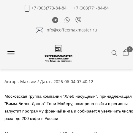
+7 (903)773-84-84
+7 (903)771-84-84
Telegram
Whatsapp
Viber
info@coffeemaxmaster.ru
0
Search
Offcanvas
Menu
Open
Автор : Максим / Дата : 2026-06-04 07:40:12
Московская группа компаний "Хлеб насущный", принадлежащая 
"Вимм-Билль-Данна" Тони Майеру, намерена выйти в регионы —
запустит программу франчайзинга и собирается увеличить число 
раза, до 200 кафе в России.