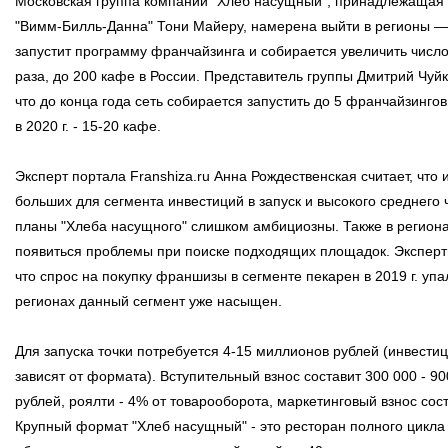
Московская группа компаний "Хлеб насущный", принадлежащая 
"Вимм-Билль-Данна" Тони Майеру, намерена выйти в регионы —
запустит программу франчайзинга и собирается увеличить число 
раза, до 200 кафе в России. Представитель группы Дмитрий Чуйк
что до конца года сеть собирается запустить до 5 франчайзингов
в 2020 г. - 15-20 кафе.
Эксперт портала Franshiza.ru Анна Рождественская считает, что и
больших для сегмента инвестиций в запуск и высокого среднего 
планы "Хлеба насущного" слишком амбициозны. Также в региона
появиться проблемы при поиске подходящих площадок. Эксперт 
что спрос на покупку франшизы в сегменте пекарен в 2019 г. упал
регионах данный сегмент уже насыщен.
Для запуска точки потребуется 4-15 миллионов рублей (инвести
зависят от формата). Вступительный взнос составит 300 000 - 90
рублей, роялти - 4% от товарооборота, маркетинговый взнос сос
Крупный формат "Хлеб насущный" - это ресторан полного цикла 