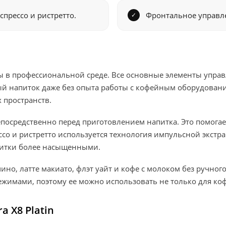
спрессо и ристретто.
Фронтальное управле
оты в профессиональной среде. Все основные элементы упр
й напиток даже без опыта работы с кофейным оборудование
 пространств.
осредственно перед приготовлением напитка. Это помогает
ссо и ристретто используется технология импульсной экстра
апитки более насыщенными.
ино, латте макиато, флэт уайт и кофе с молоком без ручно
имами, поэтому ее можно использовать не только для кофе
a X8 Platin