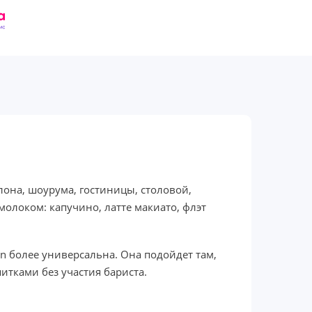
лона, шоурума, гостиницы, столовой,
молоком: капучино, латте макиато, флэт
tin более универсальна. Она подойдет там,
итками без участия бариста.