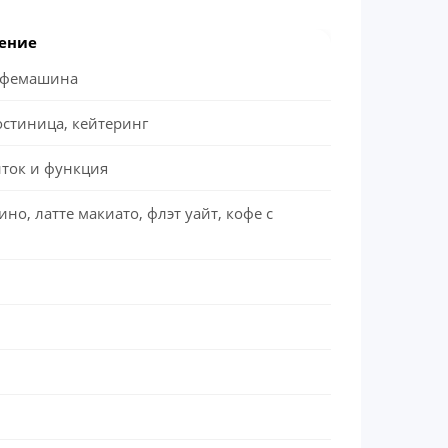
ение
кофемашина
остиница, кейтеринг
ток и функция
ино, латте макиато, флэт уайт, кофе с