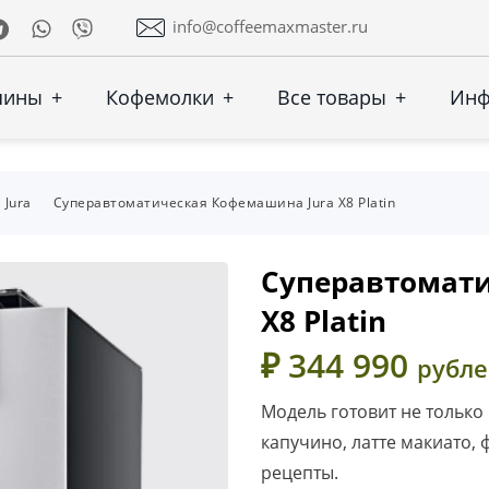
Telegram
Whatsapp
Viber
info@coffeemaxmaster.ru
шины
+
Кофемолки
+
Все товары
+
Ин
Jura
Суперавтоматическая Кофемашина Jura X8 Platin
Суперавтомати
X8 Platin
₽ 344 990
рубл
Модель готовит не только
капучино, латте макиато, 
рецепты.