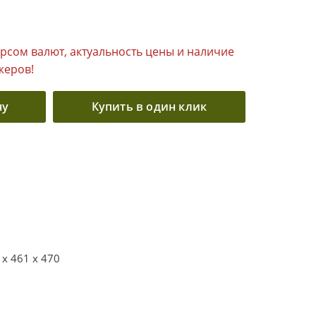
урсом валют, актуальность цены и наличие
жеров!
ну
Купить в один клик
 x 461 x 470