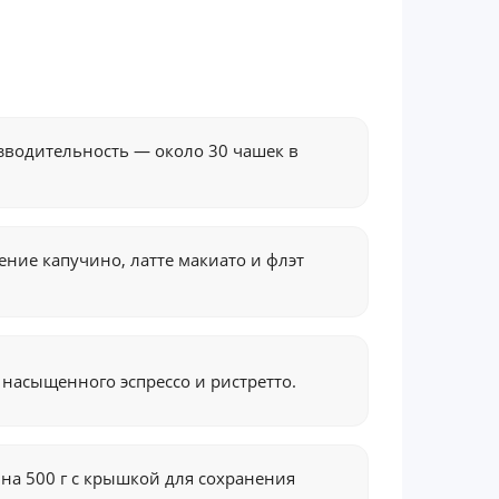
зводительность — около 30 чашек в
ение капучино, латте макиато и флэт
я насыщенного эспрессо и ристретто.
 на 500 г с крышкой для сохранения