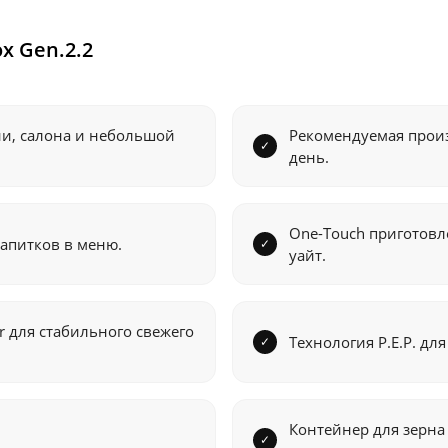
x Gen.2.2
ии, салона и небольшой
Рекомендуемая прои
день.
One-Touch приготовл
апитков в меню.
уайт.
r для стабильного свежего
Технология P.E.P. дл
Контейнер для зерна