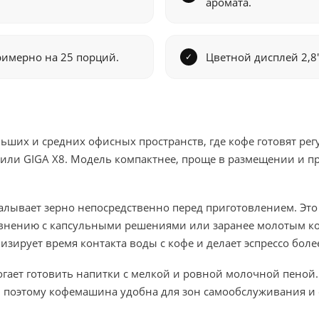
аромата.
римерно на 25 порций.
Цветной дисплей 2,8
ольших и средних офисных пространств, где кофе готовят ре
или GIGA X8. Модель компактнее, проще в размещении и пр
малывает зерно непосредственно перед приготовлением. Это
внению с капсульными решениями или заранее молотым коф
имизирует время контакта воды с кофе и делает эспрессо б
огает готовить напитки с мелкой и ровной молочной пеной.
, поэтому кофемашина удобна для зон самообслуживания и