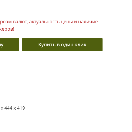
урсом валют, актуальность цены и наличие
жеров!
ну
Купить в один клик
 x 444 x 419