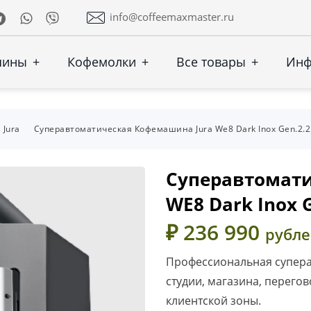
Telegram
Whatsapp
Viber
info@coffeemaxmaster.ru
шины
+
Кофемолки
+
Все товары
+
Ин
Jura
Суперавтоматическая Кофемашина Jura We8 Dark Inox Gen.2.2
Суперавтомати
WE8 Dark Inox G
₽ 236 990
рубл
Профессиональная супера
студии, магазина, перего
клиентской зоны.