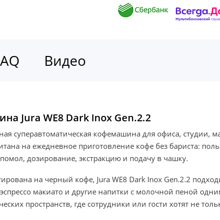
FAQ
Видео
а Jura WE8 Dark Inox Gen.2.2
ьная суперавтоматическая кофемашина для офиса, студии, м
тана на ежедневное приготовление кофе без бариста: поль
помол, дозирование, экстракцию и подачу в чашку.
нтирована на черный кофе, Jura WE8 Dark Inox Gen.2.2 подх
т, эспрессо макиато и другие напитки с молочной пеной одн
ких пространств, где сотрудники или гости хотят не тольк