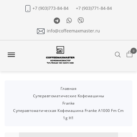
+7 (903)773-84-84
+7 (903)771-84-84
Telegram
Whatsapp
Viber
info@coffeemaxmaster.ru
0
Search
Offcanvas
Menu
Open
Главная
Суперавтоматические Кофемашины
Franke
Суперавтоматическая Кофемашина Franke A1000 Fm Cm
1g H1