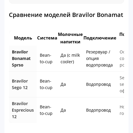
Сравнение моделей Bravilor Bonamat
Молочные
Подх
Модель
Система
Подключение
напитки
дл
Bravilor
Резервуар /
Офисы
Bean-
Да (с milk
Bonamat
опция
coffee
to-cup
cooler)
Sprso
водопровода
point
Self-
Bravilor
Bean-
Да
Водопровод
servic
Sego 12
to-cup
офисы
Bravilor
Bean-
HoReC
Esprecious
Да
Водопровод
to-cup
гости
12