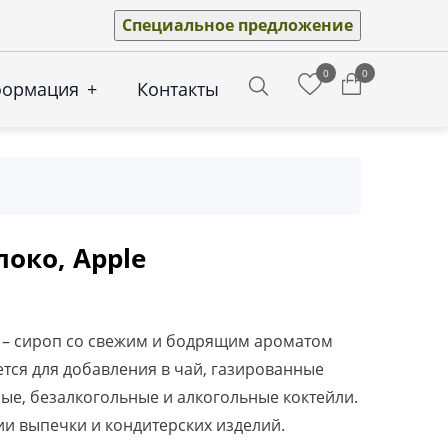
Специальное предложение
0
0
формация
+
Контакты
Search
око, Apple
e – сироп со свежим и бодрящим ароматом
ется для добавления в чай, газированные
ые, безалкогольные и алкогольные коктейли.
и выпечки и кондитерских изделий.