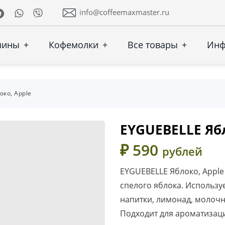
Telegram
Whatsapp
Viber
info@coffeemaxmaster.ru
шины
+
Кофемолки
+
Все товары
+
Ин
око, Apple
EYGUEBELLE Ябл
₽ 590
рублей
EYGUEBELLE Яблоко, Appl
спелого яблока. Использу
напитки, лимонад, молочн
Подходит для ароматизаци