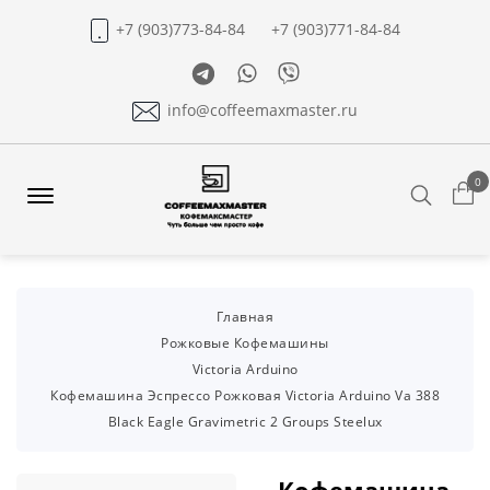
+7 (903)773-84-84
+7 (903)771-84-84
Telegram
Whatsapp
Viber
info@coffeemaxmaster.ru
0
Search
Offcanvas
Menu
Open
Главная
Рожковые Кофемашины
Victoria Arduino
Кофемашина Эспрессо Рожковая Victoria Arduino Va 388
Black Eagle Gravimetric 2 Groups Steelux
Кофемашина