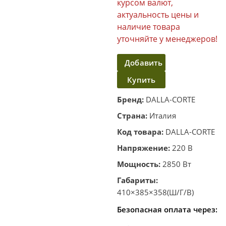
курсом валют,
актуальность цены и
наличие товара
уточняйте у менеджеров!
Добавить
Купить
в
корзину
в один
Бренд:
DALLA-CORTE
клик
Страна:
Италия
Код товара:
DALLA-CORTE
Напряжение:
220 В
Мощность:
2850 Вт
Габариты:
410×385×358(Ш/Г/В)
Безопасная оплата через: