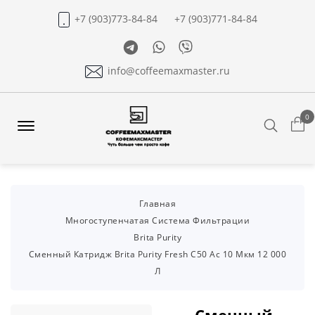
+7 (903)773-84-84
+7 (903)771-84-84
Telegram
Whatsapp
Viber
info@coffeemaxmaster.ru
0
Search
Offcanvas
Menu
Open
Главная
Многоступенчатая Система Фильтрации
Brita Purity
Сменный Катридж Brita Purity Fresh C50 Ac 10 Мкм 12 000
Л
Сменный