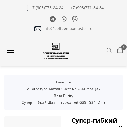
+7 (903)773-84-84
+7 (903)771-84-84
Telegram
Whatsapp
Viber
info@coffeemaxmaster.ru
0
Search
Offcanvas
Menu
Open
Главная
Многоступенчатая Система Фильтрации
Brita Purity
Супер-Гибкий Шланг Выходной G38- G34, Dn 8
Супер-гибкий