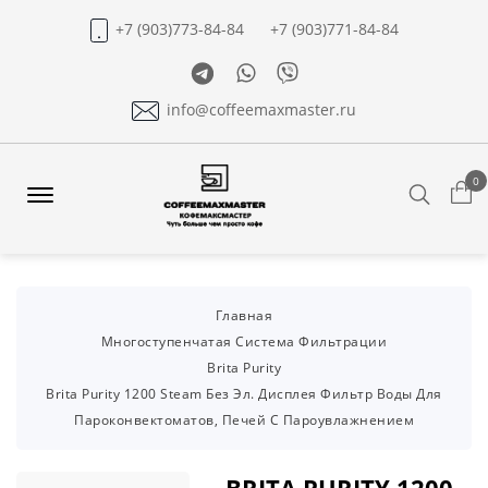
+7 (903)773-84-84
+7 (903)771-84-84
Telegram
Whatsapp
Viber
info@coffeemaxmaster.ru
0
Search
Offcanvas
Menu
Open
Главная
Многоступенчатая Система Фильтрации
Brita Purity
Brita Purity 1200 Steam Без Эл. Дисплея Фильтр Воды Для
Пароконвектоматов, Печей С Пароувлажнением
BRITA PURITY 1200