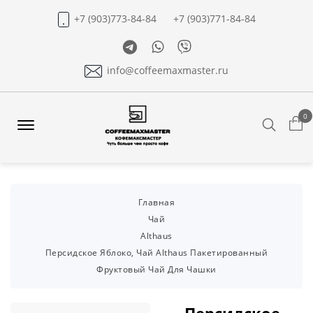
+7 (903)773-84-84
+7 (903)771-84-84
Telegram
Whatsapp
Viber
info@coffeemaxmaster.ru
0
Search
Offcanvas
Menu
Open
Главная
Чай
Althaus
Персидское Яблоко, Чай Althaus Пакетированный
Фруктовый Чай Для Чашки
Персидское