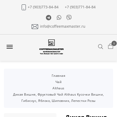
+7 (903)773-84-84
+7 (903)771-84-84
Telegram
Whatsapp
Viber
info@coffeemaxmaster.ru
0
Search
Offcanvas
Menu
Open
Главная
Чай
Althaus
Дикая Вишня, Фруктовый Чай Althaus Кусочки Вишни,
Гибискус, Яблоко, Шиповник, Лепестки Розы
Дикая Вишня,