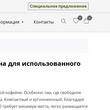
Специальное предложение
0
0
формация
+
Контакты
Search
на для использованного
й кофейне. Особенно там, где свободное
та. Компактный и эргономичный, благодаря
б требует минимум места, легко размещается