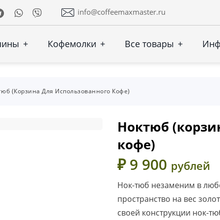
Telegram
Whatsapp
Viber
info@coffeemaxmaster.ru
шины
+
Кофемолки
+
Все товары
+
Ин
тюб (корзина Для Использованного Кофе)
Ноктюб (корзи
кофе)
₽ 9 900
рублей
Нок-тюб незаменим в любо
пространство на вес золо
своей конструкции нок-тю