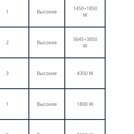
1450÷1850
1
Высокие
W
3645÷3850
2
Высокие
W
3
Высокие
4350 W
1
Высокие
1800 W