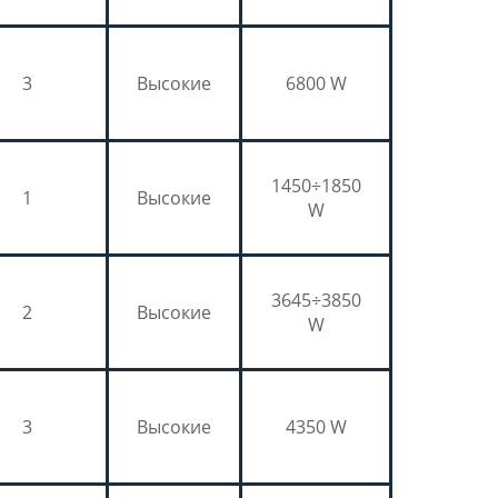
3
Высокие
6800 W
1450÷1850
1
Высокие
W
3645÷3850
2
Высокие
W
3
Высокие
4350 W