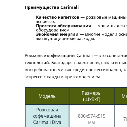
Преимущества Carimali
Качество напитков
— рожковые машины Ca
эспрессо.
Простота обслуживания
— машины легко 
оборудованием.
Экономия энергии
— многие модели осна
эксплуатационные расходы.
Рожковые кофемашины Carimali — это сочетани
технологий. Благодаря надежности, стилю и вы
востребованными как среди профессионалов, т
эспрессо с каждым приготовлением.
Размеры
Модель
М
(ШхВхГ)
Рожковая
кофемашина
800x574x515
7
Carimali Diva
мм