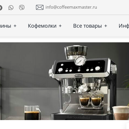
Telegram
Whatsapp
Viber
info@coffeemaxmaster.ru
шины
+
Кофемолки
+
Все товары
+
Ин