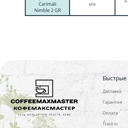
4
Carimali
мм
Nimble 2 GR
Быстрые
Доставка
Гарантия
Оплата
Traid-in