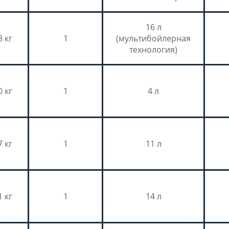
16 л
8 кг
1
(мультибойлерная
технология)
0 кг
1
4 л
7 кг
1
11 л
1 кг
1
14 л