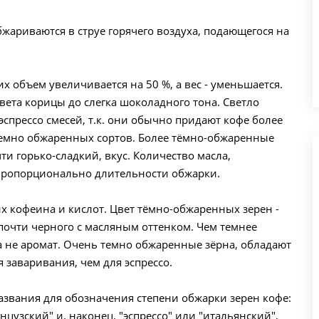
жариваются в струе горячего воздуха, подающегося на
х объем увеличивается на 50 %, а вес - уменьшается.
цвета корицы до слегка шоколадного тона. Светло
спрессо смесей, т.к. они обычно придают кофе более
 темно обжаренных сортов. Более тёмно-обжаренные
и горько-сладкий, вкус. Количество масла,
 пропорционально длительности обжарки.
х кофеина и кислот. Цвет тёмно-обжаренных зерен -
почти черного с масляным оттенком. Чем темнее
 а не аромат. Очень темно обжаренные зёрна, обладают
 заваривания, чем для эспрессо.
звания для обозначения степени обжарки зерен кофе:
анцузский" и, наконец, "эспрессо" или "итальянский",