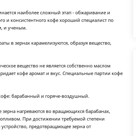
чинается наиболее сложный этап - обжаривание и
ого и консистентного кофе хороший специалист по
, и ученым.
раты в зернах карамелизуются, образуя вещество,
ическое вещество не является собственно маслом
придает кофе аромат и вкус. Специальные партии кофе
кофе: барабанный и горяче-воздушный.
 зерна нагреваются во вращающихся барабанах,
топливом. При достижении требуемой степени
устройство, предотвращающее зерна от