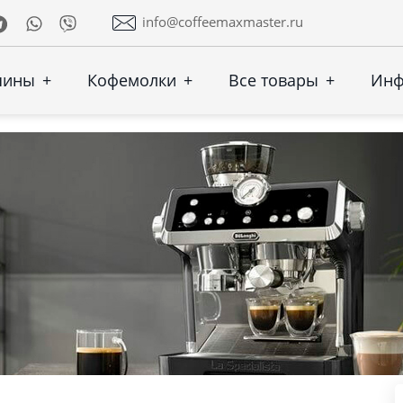
Telegram
Whatsapp
Viber
info@coffeemaxmaster.ru
шины
+
Кофемолки
+
Все товары
+
Ин