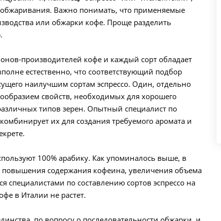
 обжаривания. Важно понимать, что применяемые
изводства или обжарки кофе. Проще разделить
.
ионов-производителей кофе и каждый сорт обладает
полне естественно, что соответствующий подбор
исущего наилучшим сортам эспрессо. Один, отдельно
нообразием свойств, необходимых для хорошего
 различных типов зерен. Опытный специалист по
комбинирует их для создания требуемого аромата и
екрете.
спользуют 100% арабику. Как упоминалось выше, в
ля повышения содержания кофеина, увеличения объема
ся специалистами по составлению сортов эспрессо на
фе в Италии не растет.
единства, по вопросу о последовательности обжарки, и