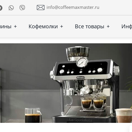
Telegram
Whatsapp
Viber
info@coffeemaxmaster.ru
шины
+
Кофемолки
+
Все товары
+
Ин