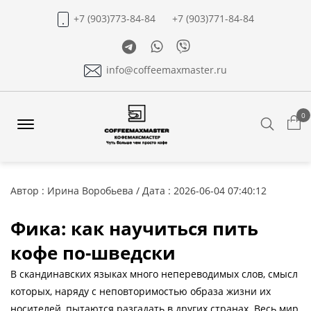
+7 (903)773-84-84
+7 (903)771-84-84
Telegram
Whatsapp
Viber
info@coffeemaxmaster.ru
0
Search
Offcanvas
Menu
Open
Автор : Ирина Воробьева / Дата : 2026-06-04 07:40:12
Фика: как научиться пить
кофе по-шведски
В скандинавских языках много непереводимых слов, смысл
которых, наряду с неповторимостью образа жизни их
носителей, пытаются разгадать в других странах. Весь мир